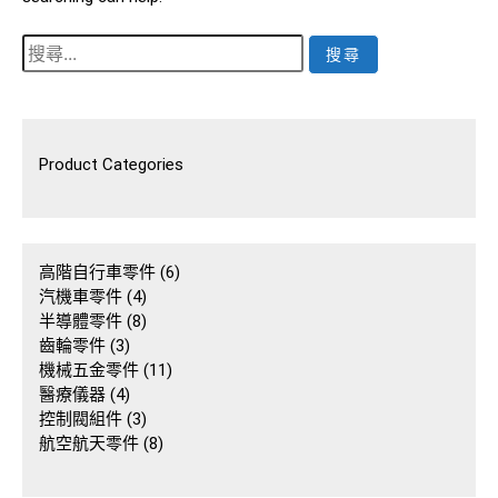
搜
尋
關
鍵
字:
Product Categories
6
高階自行車零件
6
4
個
汽機車零件
4
個
8
產
半導體零件
8
3
產
個
品
齒輪零件
3
個
品
產
11
機械五金零件
11
產
4
品
個
醫療儀器
4
品
個
3
產
控制閥組件
3
產
個
8
品
航空航天零件
8
品
產
個
品
產