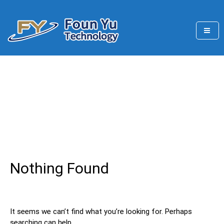
Skip
to
content
FounYu main business projects are the production
豐玉科技有限公司
Author: admin
Home
/
Author: admin
Nothing Found
It seems we can’t find what you’re looking for. Perhaps
searching can help.