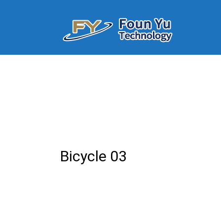
Skip
to
content
FounYu main business projects are the producti
豐玉科技有限公司
Bicycle 03