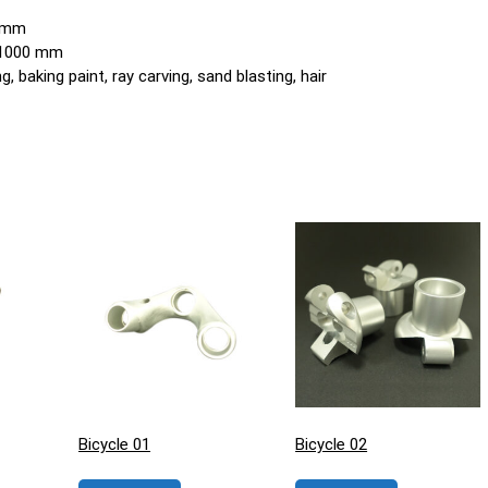
0 mm
o 1000 mm
, baking paint, ray carving, sand blasting, hair
Bicycle 01
Bicycle 02