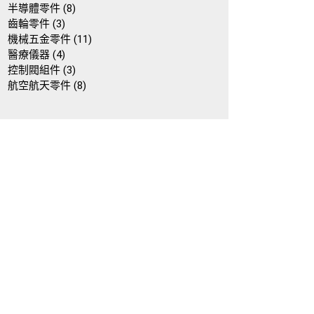
個
8
產
半導體零件
8
3
產
個
品
齒輪零件
3
個
品
產
11
機械五金零件
11
產
4
品
個
醫療儀器
4
品
個
3
產
控制閥組件
3
產
個
8
品
航空航天零件
8
品
產
個
品
產
品