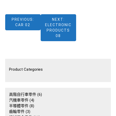
文
PREVIOUS:
NEXT:
CAR 02
ELECTRONIC
章
PRODUCTS
08
導
覽
Product Categories
6
高階自行車零件
6
4
個
汽機車零件
4
個
8
產
半導體零件
8
3
產
個
品
齒輪零件
3