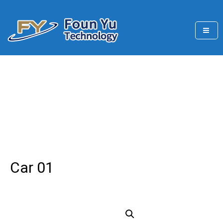
Skip
to
content
FounYu main business projects are the production
豐玉科技有限公司
Car 01
Home
/
Car 01
Car 01