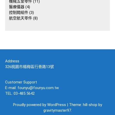
個
品
產
11
機械五金零件
11
產
4
品
個
醫療儀器
4
品
個
3
產
控制閥組件
3
產
個
8
品
航空航天零件
8
品
產
個
品
產
品
Address
326桃園市楊梅區行善路13號
Customer Support
E-mail: founyu@founyu.com.tw
TEL: 03-485 5642
Proudly powered by WordPress
|
Theme: hill-shop by
gravitymaster97
.