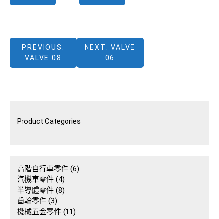
文
PREVIOUS:
NEXT:
VALVE
VALVE 08
06
章
導
覽
Product Categories
6
高階自行車零件
6
4
個
汽機車零件
4
個
8
產
半導體零件
8
3
產
個
品
齒輪零件
3
個
品
產
11
機械五金零件
11