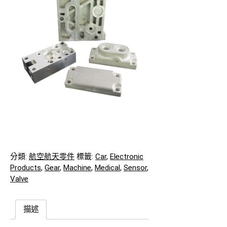
分類:
航空航天零件
標籤:
Car
,
Electronic
Products
,
Gear
,
Machine
,
Medical
,
Sensor
,
Valve
描述