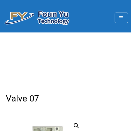
Skip
to
content
FounYu main business projects are the production
豐玉科技有限公司
Valve 07
Home
/
Valve 07
Valve 07