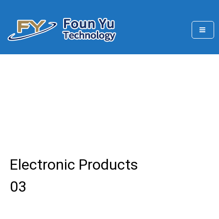
Skip
to
content
FounYu main business projects are the production
豐玉科技有限公司
Electronic Products 03
Home
/
Electronic Products 03
Electronic Products
03