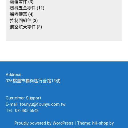
3
產
個
品
齒輪零件
3
個
品
產
11
機械五金零件
11
產
4
品
個
醫療儀器
4
品
個
3
產
控制閥組件
3
產
個
8
品
航空航天零件
8
品
產
個
品
產
品
Address
326桃園市楊梅區行善路13號
Customer Support
E-mail: founyu@founyu.com.tw
TEL: 03-485 5642
Proudly powered by WordPress
|
Theme: hill-shop by